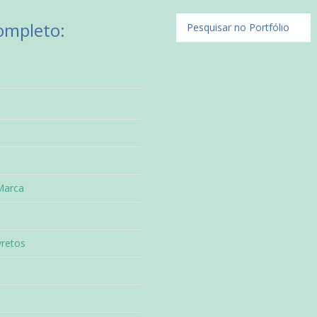
Completo:
Marca
vretos