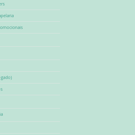
ers
pelaria
romocionais
egado)
es
ia