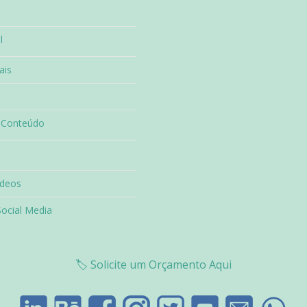
l
ais
 Conteúdo
ídeos
Social Media
🏷️
Solicite um Orçamento Aqui