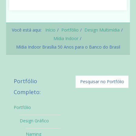
Você está aqui:
Início
Portfólio
Design Multimídia
Mídia Indoor
Mídia Indoor Brasília 50 Anos para o Banco do Brasil
Portfólio
Completo:
Portfólio
Design Gráfico
Naming