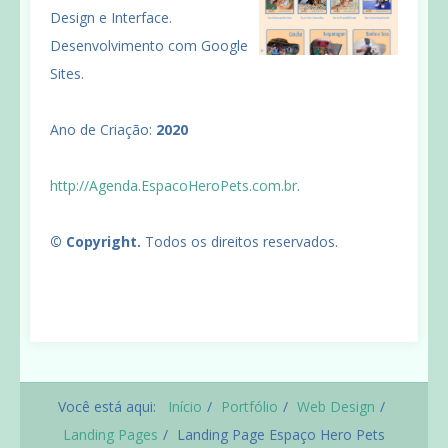
Design e Interface.
Desenvolvimento com Google
Sites.
Ano de Criação:
2020
http://Agenda.EspacoHeroPets.com.br
.
© Copyright.
Todos os direitos reservados.
Você está aqui:
Início
Portfólio
Web Design
Landing Pages
Landing Page Espaço Hero Pets